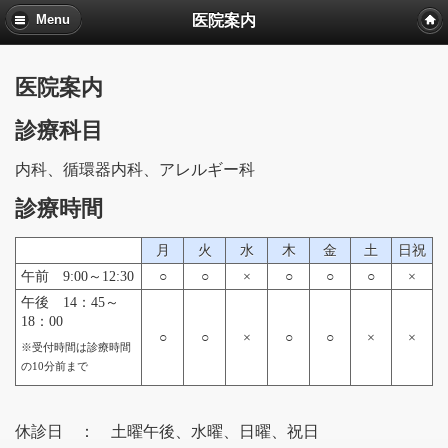
医院案内
Menu
医院案内
診療科目
内科、循環器内科、アレルギー科
診療時間
月
火
水
木
金
土
日祝
午前 9:00～12:30
○
○
×
○
○
○
×
午後 14：45～
18：00
○
○
×
○
○
×
×
※受付時間は診療時間
の10分前まで
休診日 ： 土曜午後、水曜、日曜、祝日